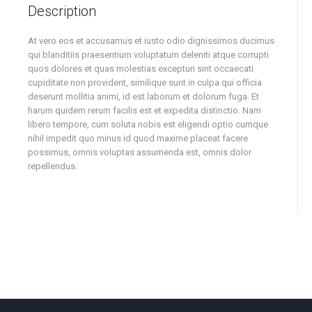
Description
At vero eos et accusamus et iusto odio dignissimos ducimus
qui blanditiis praesentium voluptatum deleniti atque corrupti
quos dolores et quas molestias excepturi sint occaecati
cupiditate non provident, similique sunt in culpa qui officia
deserunt mollitia animi, id est laborum et dolorum fuga. Et
harum quidem rerum facilis est et expedita distinctio. Nam
libero tempore, cum soluta nobis est eligendi optio cumque
nihil impedit quo minus id quod maxime placeat facere
possimus, omnis voluptas assumenda est, omnis dolor
repellendus.